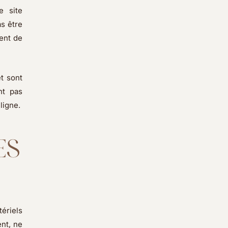
e site
s être
ient de
et sont
t pas
ligne.
ES
tériels
ent, ne