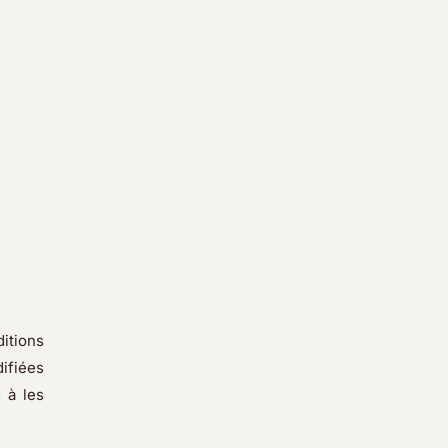
itions
difiées
 à les