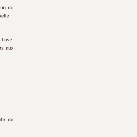
son de
elle –
e Love.
ns aux
ité de