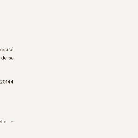
précisé
e de sa
, 20144
lle –