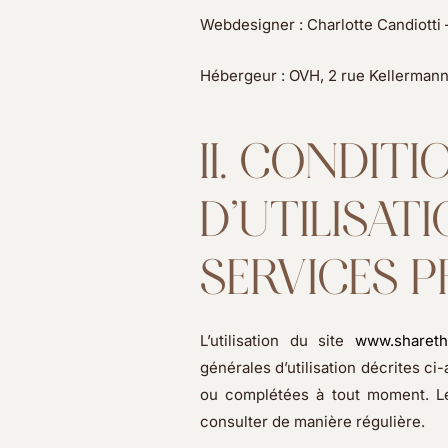
Webdesigner : Charlotte Candiotti
Hébergeur : OVH, 2 rue Kellermann
II. CONDIT
D’UTILISAT
SERVICES 
L’utilisation du site
www.shareth
générales d’utilisation décrites ci
ou complétées à tout moment. Le
consulter de manière régulière.